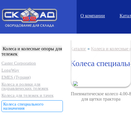
О компании
Ката
Колеса и колесные опоры для
Каталог
»
Колеса и колесные 
тележек
Колеса специаль
Caster Corporation
LongWay
EMES (Турция)
Колеса и ролики для
гидравлических тележек
Пневматическое колесо 4.00-
Колеса для тележек и тачек
для щетки трактора
Колеса специального
назначения