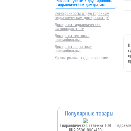
Насосы ручные к двусторонним
гидравлическим домкратам
Электронасосы к двусторонним
гидравлическим домкратам ДУ
Домкраты гидравлические
низкоподхватные
Домкраты винтовые,
автомобильные
В
Домкраты подкатные
с
автомобильные
п
Краны ручные гидравлические
п
Популярные товары
Гидравлическая тележка TOR
Гидравл
RHP 2500 800x450