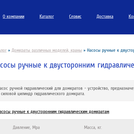
О компании
Каталог
Сервис
Доставка
Ко
алог
»
Домкраты различных моделей, краны
»
Насосы ручные к двусто
сосы ручные к двусторонним гидравлич
асос ручной гидравлический для домкратов – устройство, предназнач
 силовой цилиндр гидравлического домкрата.
Давление, Mpa
Масса, кг.