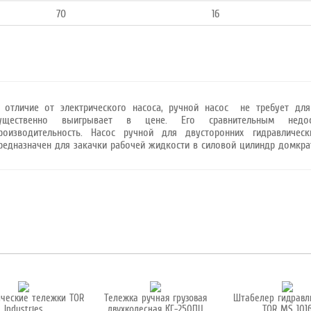
70
16
 отличие от электрического насоса, ручной насос не требует дл
ущественно выигрывает в цене. Его сравнительным недо
роизводительность.
Насос ручной для двусторонних гидравлическ
редназначен для закачки рабочей жидкости в силовой цилиндр домкра
ические тележки TOR
Тележка ручная грузовая
Штабелер гидравл
Industries
двухколесная КГ-250ПЦ
TOR MS 101