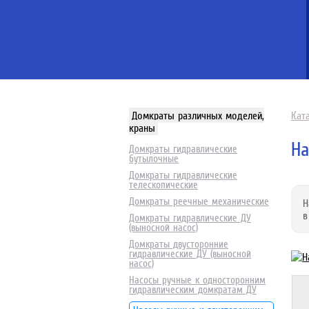
Домкраты различных моделей,
Кат
краны
На
Домкраты гидравлические
бутылочные
Домкраты гидравлические
телескопические
Домкраты реечные механические
Н
в
Домкраты гидравлические ДУ
(выносной насос)
Домкраты двусторонние
гидравлические ДУ (выносной
насос)
Насосы ручные к односторонним
гидравлическим домкратам ДУ