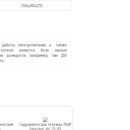
730х240х270
я работы электропитания, а также
статком является боле низкая
их домкратов (например, тип ДУ)
та.
ический
Гидравлическая тележка Pfaff
6
Silverline HU 25-115