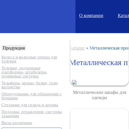
О компании
Ката
Продукция
Каталог
»
Металлическая про
Колеса и колесные опоры для
Металлическая 
тележек
Тележки, подъемные
платформы, штабелеры,
роликовые системы
Тельферы, краны, балки, тали,
вагонетки
Металлические шкафы для
Оборудование для обращения с
одежды
бочками
Стеллажи для склада и архива
Поддоны, ограждения, системы
хранения
Весы различные