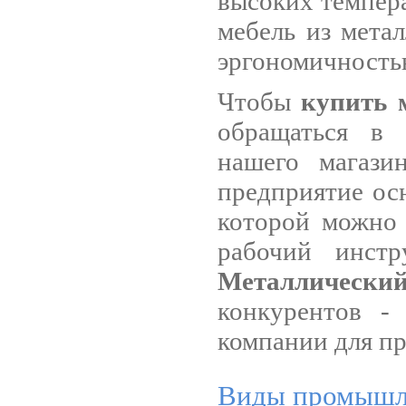
высоких темпера
мебель из метал
эргономичность
Чтобы
купить 
обращаться в
нашего магази
предприятие ос
которой можно 
рабочий инст
Металлическ
конкурентов -
компании для п
Виды промышл