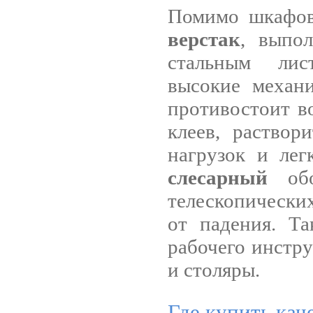
Помимо шкафов
верстак
, выпо
стальным лис
высокие механ
противостоит в
клеев, раствор
нагрузок и лег
слесарный
обо
телескопически
от падения. Та
рабочего инстру
и столяры.
Где купить ка