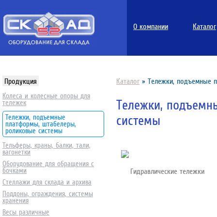
О компании
Каталог
Продукция
Каталог
»
Тележки, подъемные 
Колеса и колесные опоры для
Тележки, подъемн
тележек
системы
Тележки, подъемные
платформы, штабелеры,
роликовые системы
Тельферы, краны, балки, тали,
вагонетки
Оборудование для обращения с
бочками
Гидравлические тележки
Стеллажи для склада и архива
Поддоны, ограждения, системы
хранения
Весы различные