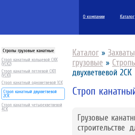
О компании
Каталог
Стропы грузовые канатные
Каталог
»
Захваты
Строп канатный кольцевой СКК
грузовые
»
Строп
(УСК2)
двухветвевой 2СК
Строп канатный петлевой СКП
(УСК1)
Строп канатный одноветвевой 1СК
Строп канатны
Строп канатный двухветвевой
2СК
Строп канатный четырехветвевой
4СК
Грузовые канатн
строительстве д